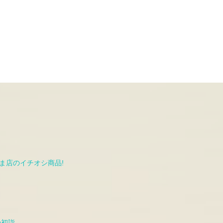
ま店のイチオシ商品!
の初詣