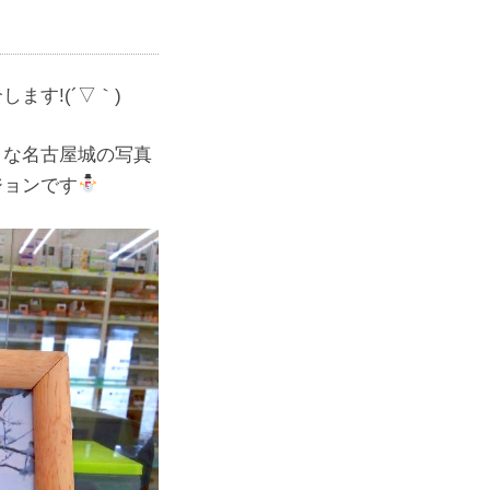
す!(´▽｀)
々な名古屋城の写真
ジョンです