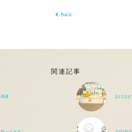
‹
Back
関連記事
来局者
おけはざ
り扱ってます
2021年