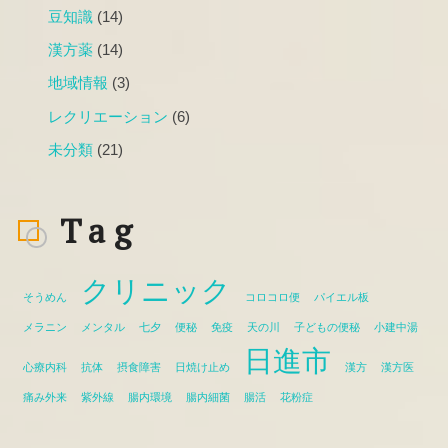
豆知識
(14)
漢方薬
(14)
地域情報
(3)
レクリエーション
(6)
未分類
(21)
Tag
クリニック
そうめん
コロコロ便
パイエル板
メラニン
メンタル
七夕
便秘
免疫
天の川
子どもの便秘
小建中湯
日進市
心療内科
抗体
摂食障害
日焼け止め
漢方
漢方医
痛み外来
紫外線
腸内環境
腸内細菌
腸活
花粉症