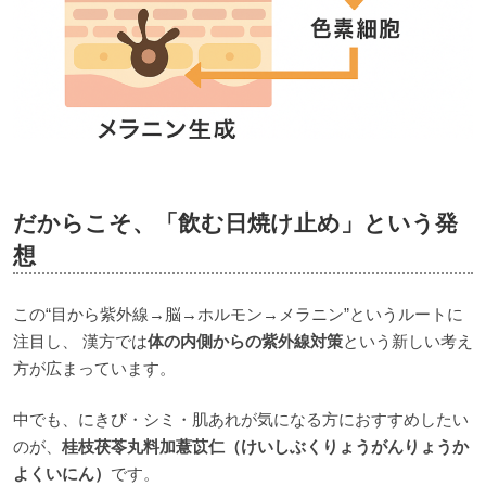
だからこそ、「飲む日焼け止め」という発
想
この“目から紫外線→脳→ホルモン→メラニン”というルートに
注目し、 漢方では
体の内側からの紫外線対策
という新しい考え
方が広まっています。
中でも、にきび・シミ・肌あれが気になる方におすすめしたい
のが、
桂枝茯苓丸料加薏苡仁（けいしぶくりょうがんりょうか
よくいにん）
です。