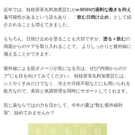
近年では、桂枝茯苓丸料加薏苡仁が
α-MSHの過剰な働きを抑え
る
可能性があるという説もあり、 「
飲む日焼け止め
」として紹
介されることも増えてきました。
もちろん、日焼け止めを塗ることも大切ですが、
塗る＋飲む
の
両面からのケアを取り入れることで、 よりしっかりと紫外線に
備えることができます。
紫外線による肌ダメージが気になる方は、ぜひ“内側からのケ
ア”にも目を向けてみてください。 桂枝茯苓丸料加薏苡仁は、
シミやくすみだけでなく、冷えや月経不順などにも用いられる
処方なので、美容と体調管理を同時にサポートしてくれます。
煎じ薬ならではの力を活かして、今年の夏は“飲む紫外線対
策”、始めてみませんか？