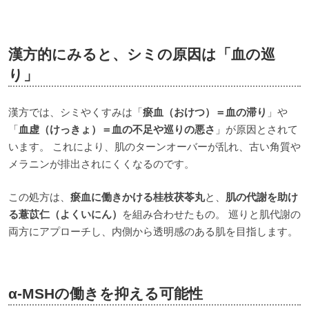
漢方的にみると、シミの原因は「血の巡
り」
漢方では、シミやくすみは「
瘀血（おけつ）＝血の滞り
」や
「
血虚（けっきょ）＝血の不足や巡りの悪さ
」が原因とされて
います。 これにより、肌のターンオーバーが乱れ、古い角質や
メラニンが排出されにくくなるのです。
この処方は、
瘀血に働きかける桂枝茯苓丸
と、
肌の代謝を助け
る薏苡仁（よくいにん）
を組み合わせたもの。 巡りと肌代謝の
両方にアプローチし、内側から透明感のある肌を目指します。
α-MSHの働きを抑える可能性