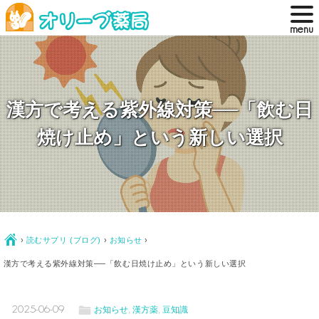
漢方で考える紫外線対策──「飲む日
焼け止め」という新しい選択
Ç
›
読むサプリ (ブログ)
›
お知らせ
›
漢方で考える紫外線対策──「飲む日焼け止め」という新しい選択
ë
2025-06-09
お知らせ
,
漢方薬
,
豆知識