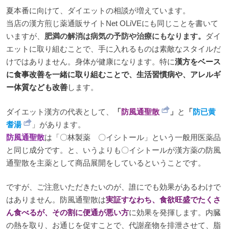
夏本番に向けて、ダイエットの相談が増えています。
当店の漢方煎じ薬通販サイトNet OLiVEにも同じことを書いて
いますが、
肥満の解消は病気の予防や治療にもなります。
ダイ
エットに取り組むことで、手に入れるものは素敵なスタイルだ
けではありません。身体が健康になります。特に
漢方をベース
に食事改善を一緒に取り組むことで、生活習慣病や、アレルギ
ー体質なども改善
します。
ダイエット漢方の代表として、
「
防風通聖散
」
と
「
防已黄
耆湯
」があります。
防風通聖散
は「〇林製薬 〇イシトール」という一般用医薬品
と同じ成分です。と、いうよりも〇イシトールが漢方薬の防風
通聖散を主薬として商品展開をしているということです。
ですが、ご注意いただきたいのが、誰にでも効果があるわけで
はありません。防風通聖散は
実証すなわち、食欲旺盛でたくさ
ん食べるが、その割に便通が悪い方
に効果を発揮します。内臓
の熱を取り、お通じを促すことで、代謝産物を排泄させて、脂