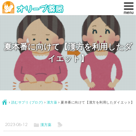
夏本番に向けて【漢方を利用したダ
イエット】
Ç
›
読むサプリ (ブログ)
›
漢方薬
›
夏本番に向けて【漢方を利用したダイエット】
ë
l
2023-06-12
漢方薬