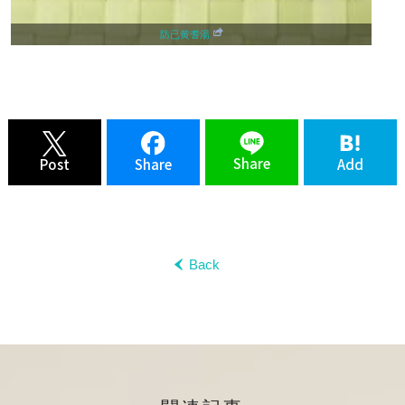
防已黄耆湯
Share
Share
Add
Post
Back
‹