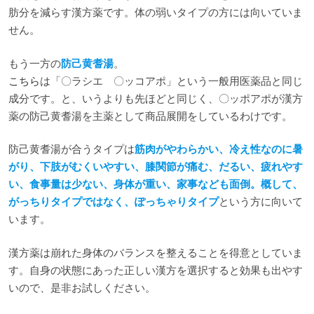
肪分を減らす漢方薬です。体の弱いタイプの方には向いていま
せん。
もう一方の
防己黄耆湯
。
こちら
は「〇ラシエ 〇ッコアポ」という一般用医薬品と同じ
成分です。と、いうよりも先ほどと同じく、〇ッポアポが漢方
薬の防己黄耆湯を主薬として商品展開をしているわけです。
防己黄耆湯が合うタイプは
筋肉がやわらかい、冷え性なのに暑
がり、下肢がむくいやすい、膝関節が痛む、だるい、疲れやす
い、食事量は少ない、身体が重い、家事なども面倒。概して、
がっちりタイプではなく、ぽっちゃりタイプ
という方に向いて
います。
漢方薬は崩れた身体のバランスを整えることを得意としていま
す。自身の状態にあった正しい漢方を選択すると効果も出やす
いので、是非お試しください。